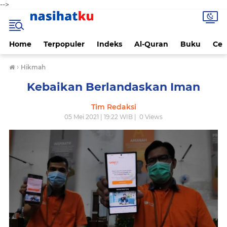
-->
Home
Terpopuler
Indeks
Al-Quran
Buku
Cen
›
Hikmah
Kebaikan Berlandaskan Iman
Tim Redaksi
05 Mei 2021 | 19:22 WIB |
0
Views