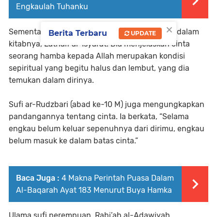
Engkaulah Tuhanku
×
Sementara itu, Imam Qusyairi menyebut cinta dalam
Berita Terbaru
UPDATE
kitabnya, Lathaif al-Isyarat. Dia menjelaskan cinta
seorang hamba kepada Allah merupakan kondisi
sepiritual yang begitu halus dan lembut, yang dia
temukan dalam dirinya.
Sufi ar-Rudzbari (abad ke-10 M) juga mengungkapkan
pandangannya tentang cinta. Ia berkata, “Selama
engkau belum keluar sepenuhnya dari dirimu, engkau
belum masuk ke dalam batas cinta.”
Baca Juga :
4 Makna Perintah Puasa Dalam
Al-Baqarah Ayat 183 Menurut Buya Hamka
Ulama sufi perempuan, Rabi’ah al-Adawiyah