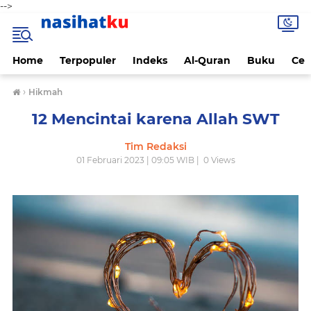
-->
Home
Terpopuler
Indeks
Al-Quran
Buku
Cen
›
Hikmah
12 Mencintai karena Allah SWT
Tim Redaksi
01 Februari 2023 | 09:05 WIB |
0
Views