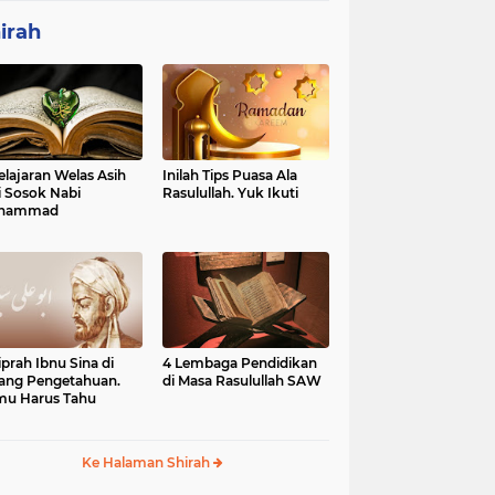
irah
elajaran Welas Asih
Inilah Tips Puasa Ala
i Sosok Nabi
Rasulullah. Yuk Ikuti
hammad
iprah Ibnu Sina di
4 Lembaga Pendidikan
ang Pengetahuan.
di Masa Rasulullah SAW
u Harus Tahu
Ke Halaman Shirah