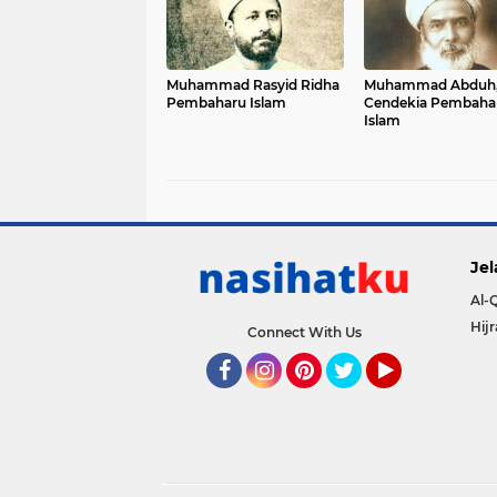
Muhammad Rasyid Ridha
Muhammad Abduh
Pembaharu Islam
Cendekia Pembaha
Islam
Jel
Al-
Hij
Connect With Us
Facebook
Instagram
Pinterest
Twitter
YouTube