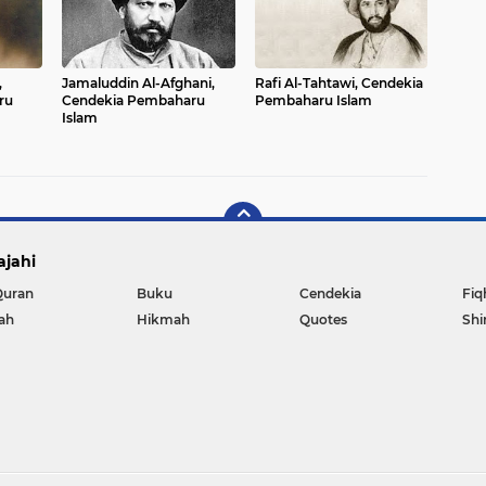
,
Jamaluddin Al-Afghani,
Rafi Al-Tahtawi, Cendekia
ru
Cendekia Pembaharu
Pembaharu Islam
Islam
ajahi
Quran
Buku
Cendekia
Fiq
rah
Hikmah
Quotes
Shi