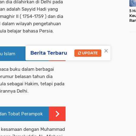
 dia dilahirkan di Delhi pada
an adalah Sayyid Hadi yang
5 H
Ke
ghir II ( 1754-1759 ) dan dia
Ram
al dalam wilayah pengetahuan
Sur
la belajar bahasa Persia.
×
Berita Terbaru
UPDATE
u Islam
baca buku dalam berbagai
erumur belasan tahun dia
pula sebagai Hakim, tetapi pada
irannya Delhi.
 dan Tobat Perampok
i kesamaan dengan Muhammad