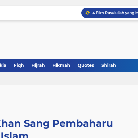
4 Film Rasulullah yang
Makna Tawadhu Kaitanny
4 Pelajaran Welas Asih
Akuilah Allahu Akbar, 
Bolehkah Muslimah Berk
Quotes Utsman Ibn Affa
7 Perkara yang Membata
Siksa Alam Kubur Itu San
kia
Fiqh
Hijrah
Hikmah
Quotes
Shirah
Inilah Keutamaan Berdia
Maafin Aku ya Allah, Du
Khan Sang Pembaharu
Islam