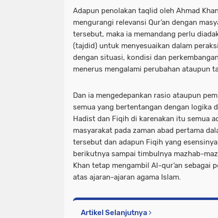
Adapun penolakan taqlid oleh Ahmad Khan
mengurangi relevansi Qur’an dengan masy
tersebut, maka ia memandang perlu diadaka
(tajdid) untuk menyesuaikan dalam peraks
dengan situasi, kondisi dan perkembanga
menerus mengalami perubahan ataupun ta
Dan ia mengedepankan rasio ataupun pemi
semua yang bertentangan dengan logika 
Hadist dan Fiqih di karenakan itu semua a
masyarakat pada zaman abad pertama da
tersebut dan adapun Fiqih yang esensinya
berikutnya sampai timbulnya mazhab-maz
Khan tetap mengambil Al-qur’an sebagai 
atas ajaran-ajaran agama Islam.
Artikel Selanjutnya