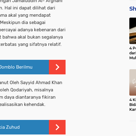
engan Jamaluddin Al- Afghani
 Hal ini dapat dilihat dari
Sh
ama akal yang mendapat
Meskipun dia sebagai
ercayai adanya kebenaran dari
t bahwa akal bukan segalanya
rbatas yang sifatnya relatif.
4 P
dar
Mu
 Jomblo Berilmu
anut Oleh Sayyid Ahmad Khan
leh Qodariyah, misalnya
 daya diantaranya fikiran
4 K
ealisasikan kehendak.
Bid
Kam
kia Zuhud