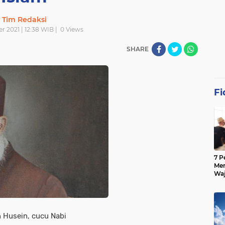
Tim Redaksi
 2021 | 12:38 WIB |
0
Views
SHARE
Fi
7 P
Mem
Waj
 Husein, cucu Nabi