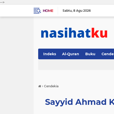
-->
HOME
Sabtu
8 Agu 2026
Indeks
Al-Quran
Buku
Cende
›
Cendekia
Sayyid Ahmad 