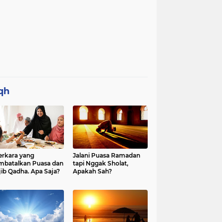
qh
erkara yang
Jalani Puasa Ramadan
batalkan Puasa dan
tapi Nggak Sholat,
ib Qadha. Apa Saja?
Apakah Sah?