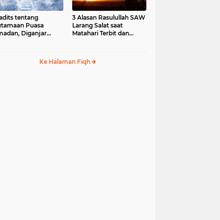
adits tentang
3 Alasan Rasulullah SAW
utamaan Puasa
Larang Salat saat
adan, Diganjar
Matahari Terbit dan
ga
Terbenam
Ke Halaman Fiqh