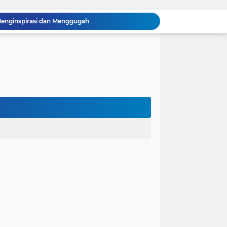
 Menginspirasi dan Menggugah
a dengan Sifat Welas Asih
 dari Sosok Nabi Muhammad
Hanya Engkaulah Tuhanku
arir? Ini Jawabannya
n: Kesedihan
lkan Puasa dan Wajib Qadha. Apa Saja?
gat Pedih! Ini Dalilnya
m Diri dalam Islam
lu Sering Banget Melalaikan-Mu