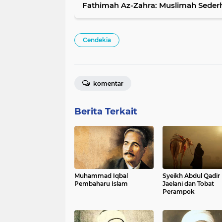
Fathimah Az-Zahra: Muslimah Seder
Cendekia
komentar
Berita Terkait
Muhammad Iqbal
Syeikh Abdul Qadir
Pembaharu Islam
Jaelani dan Tobat
Perampok