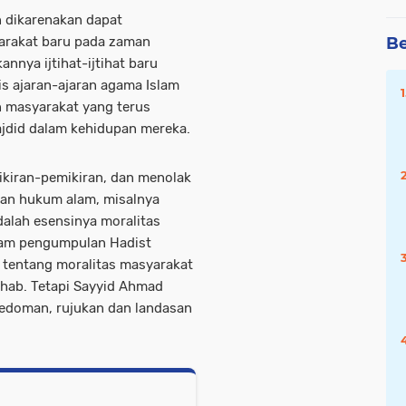
 dikarenakan dapat
Be
arakat baru pada zaman
nnya ijtihat-ijtihat baru
is ajaran-ajaran agama Islam
n masyarakat yang terus
jdid dalam kehidupan mereka.
kiran-pemikiran, dan menolak
dan hukum alam, misalnya
dalah esensinya moralitas
lam pengumpulan Hadist
 tentang moralitas masyarakat
hab. Tetapi Sayyid Ahmad
pedoman, rujukan dan landasan